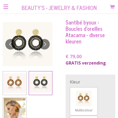
Ga
BEAUTY'S - JEWELRY & FASHION
direct
naar
Santibé byoux -
de
Boucles d'oreilles
hoofdinhoud
Atacama - diverse
kleuren
€ 79,00
GRATIS verzending
Kleur
Muliticolour