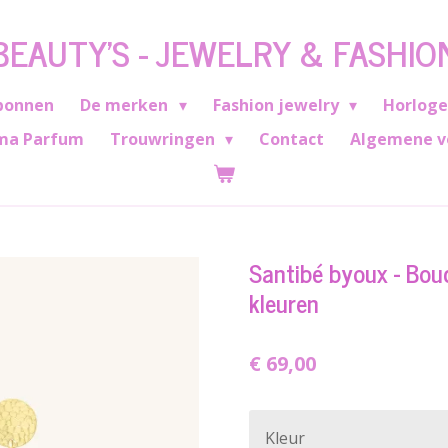
BEAUTY'S - JEWELRY & FASHIO
bonnen
De merken
Fashion jewelry
Horlog
ma Parfum
Trouwringen
Contact
Algemene v
Santibé byoux - Bouc
kleuren
€ 69,00
Kleur