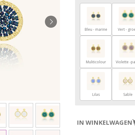
Bleu - marine
Vert - gro
Muliticolour
Violette -p
Lilas
Sable
IN WINKELWAGEN