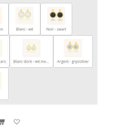
en
Blanc - wit
Noir - zwart
aars
Blanc doré - wit met goud
Argent - grijs/zilver