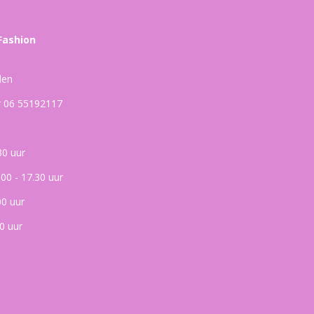
Fashion
den
ar 06 55192117
30 uur
.00 - 17.30 uur
00 uur
0 uur