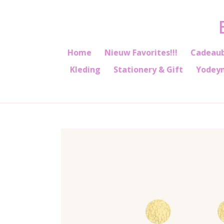
Ga
direct
naar
de
Home
Nieuw Favorites!!!
Cadeau
hoofdinhoud
Kleding
Stationery & Gift
Yodey