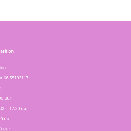
Fashion
den
ar 06 55192117
:
30 uur
.00 - 17.30 uur
00 uur
0 uur