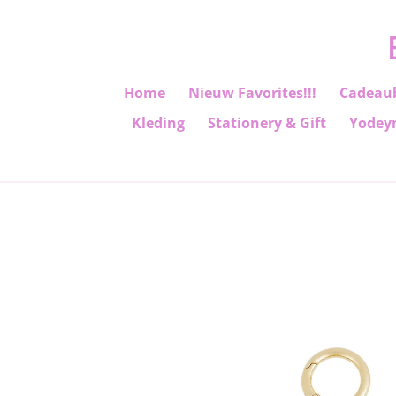
Ga
direct
naar
de
Home
Nieuw Favorites!!!
Cadeau
hoofdinhoud
Kleding
Stationery & Gift
Yodey