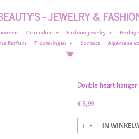
BEAUTY'S - JEWELRY & FASHIO
bonnen
De merken
Fashion jewelry
Horlog
ma Parfum
Trouwringen
Contact
Algemene v
Double heart hanger 
€ 5,99
IN WINKEL