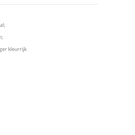
al;
m;
er kleurrijk