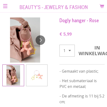
Ga
BEAUTY'S - JEWELRY & FASHION
direct
naar
Dogly hanger - Rose
de
hoofdinhoud
€ 5,99
IN
WINKELWA
- Gemaakt van plastic;
- Het submateriaal is
PVC en metaal;
- De afmeting is 11 bij 5.2
cm;