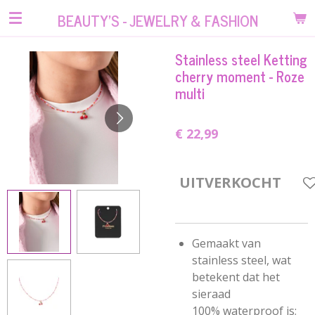
Ga
BEAUTY'S - JEWELRY & FASHION
direct
naar
Stainless steel Ketting
de
cherry moment - Roze
hoofdinhoud
multi
€ 22,99
UITVERKOCHT
Gemaakt van
stainless steel, wat
betekent dat het
sieraad
100% waterproof is;