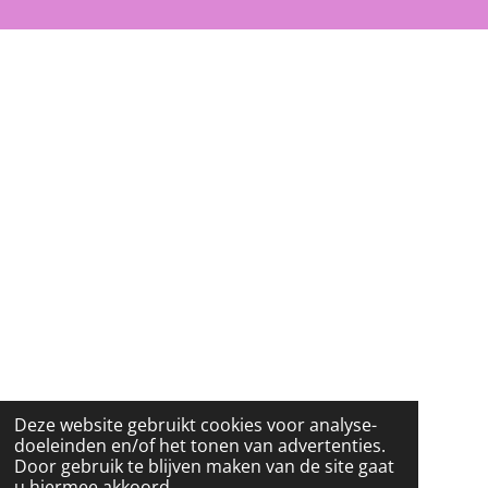
E
T
T
B
A
O
O
G
K
O
R
K
A
M
Deze website gebruikt cookies voor analyse-
doeleinden en/of het tonen van advertenties.
Door gebruik te blijven maken van de site gaat
u hiermee akkoord.