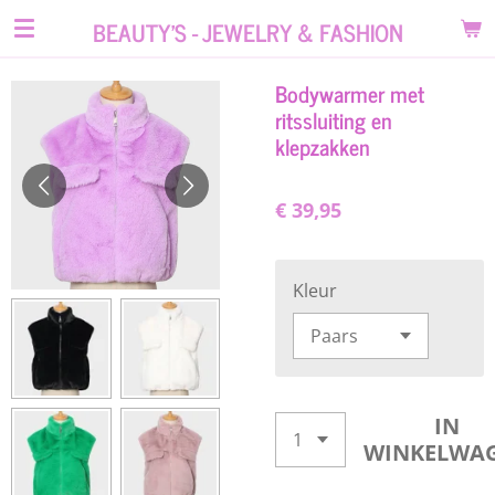
Ga
BEAUTY'S - JEWELRY & FASHION
direct
naar
Bodywarmer met
de
ritssluiting en
hoofdinhoud
klepzakken
€ 39,95
Kleur
IN
WINKELWA