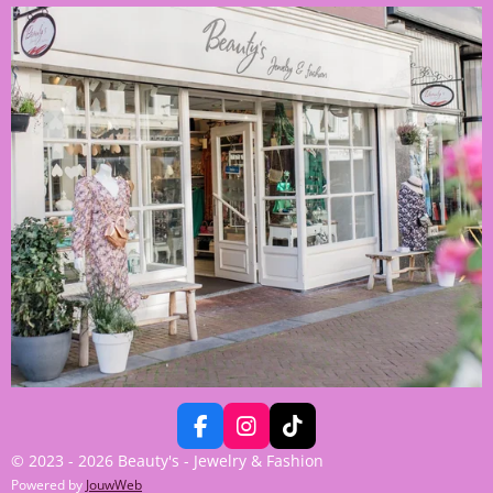
F
I
T
A
N
I
© 2023 - 2026 Beauty's - Jewelry & Fashion
C
S
K
Powered by
JouwWeb