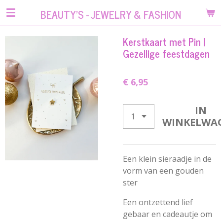
Ga
BEAUTY'S - JEWELRY & FASHION
direct
naar
Kerstkaart met Pin |
de
Gezellige feestdagen
hoofdinhoud
€ 6,95
IN
WINKELWA
Een klein sieraadje in de
vorm van een gouden
ster
Een ontzettend lief
gebaar en cadeautje om