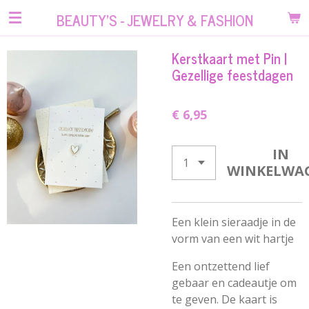
Ga
BEAUTY'S - JEWELRY & FASHION
direct
naar
Kerstkaart met Pin |
de
Gezellige feestdagen
hoofdinhoud
€ 6,95
IN
WINKELWA
Een klein sieraadje in de
vorm van een wit hartje
Een ontzettend lief
gebaar en cadeautje om
te geven. De kaart is