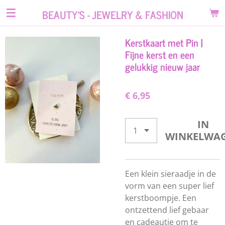
Ga
BEAUTY'S - JEWELRY & FASHION
direct
naar
Kerstkaart met Pin |
de
Fijne kerst en een
hoofdinhoud
gelukkig nieuw jaar
€ 6,95
IN
WINKELWA
Een klein sieraadje in de
vorm van een super lief
kerstboompje. Een
ontzettend lief gebaar
en cadeautje om te