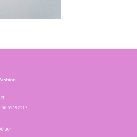
Fashion
den
ar 06 55192117
30 uur