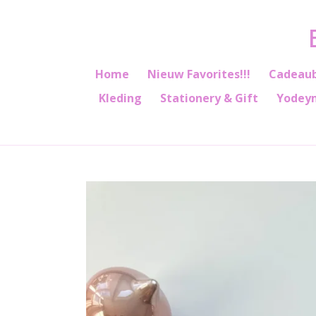
Ga
direct
naar
de
Home
Nieuw Favorites!!!
Cadeau
hoofdinhoud
Kleding
Stationery & Gift
Yodey