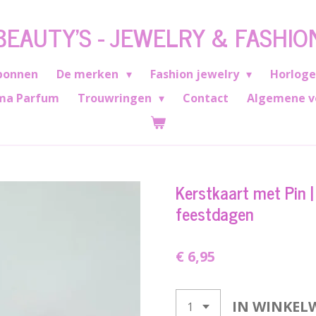
BEAUTY'S - JEWELRY & FASHIO
bonnen
De merken
Fashion jewelry
Horlog
ma Parfum
Trouwringen
Contact
Algemene v
Kerstkaart met Pin |
feestdagen
€ 6,95
IN WINKEL