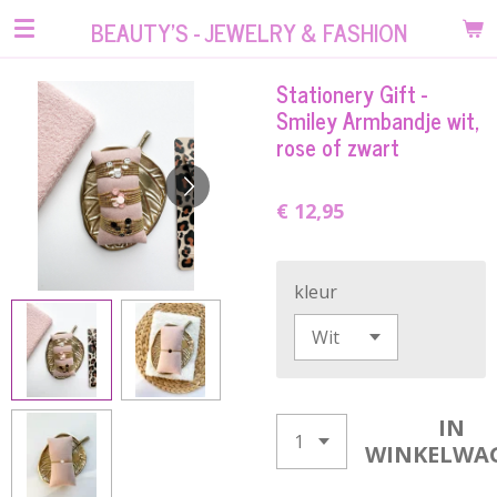
Ga
BEAUTY'S - JEWELRY & FASHION
direct
naar
Stationery Gift -
de
Smiley Armbandje wit,
hoofdinhoud
rose of zwart
€ 12,95
kleur
IN
WINKELWA