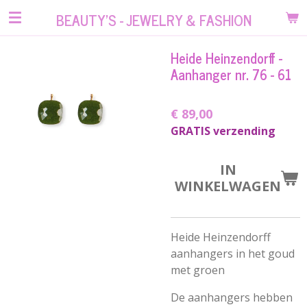
Ga
BEAUTY'S - JEWELRY & FASHION
direct
naar
Heide Heinzendorff -
de
Aanhanger nr. 76 - 61
hoofdinhoud
€ 89,00
GRATIS verzending
IN
WINKELWAGEN
Heide Heinzendorff
aanhangers in het goud
met groen
De aanhangers hebben