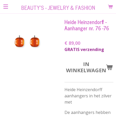
Ga
BEAUTY'S - JEWELRY & FASHION
direct
naar
Heide Heinzendorff -
de
Aanhanger nr. 76 -76
hoofdinhoud
€ 89,00
GRATIS verzending
IN
WINKELWAGEN
Heide Heinzendorff
aanhangers in het zilver
met
De aanhangers hebben