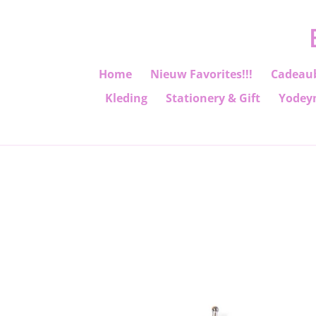
Ga
direct
naar
de
Home
Nieuw Favorites!!!
Cadeau
hoofdinhoud
Kleding
Stationery & Gift
Yodey