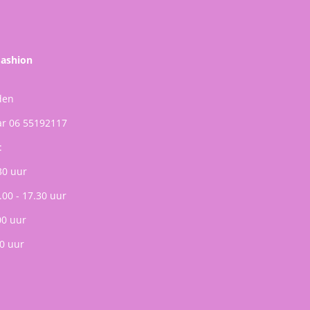
Fashion
den
ar 06 55192117
:
30 uur
.00 - 17.30 uur
00 uur
0 uur