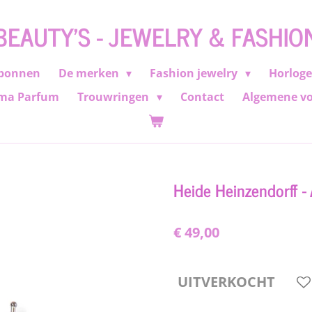
BEAUTY'S - JEWELRY & FASHIO
bonnen
De merken
Fashion jewelry
Horlog
ma Parfum
Trouwringen
Contact
Algemene v
Heide Heinzendorff -
€ 49,00
UITVERKOCHT